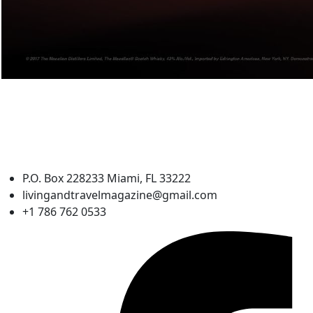
P.O. Box 228233 Miami, FL 33222
livingandtravelmagazine@gmail.com
+1 786 762 0533