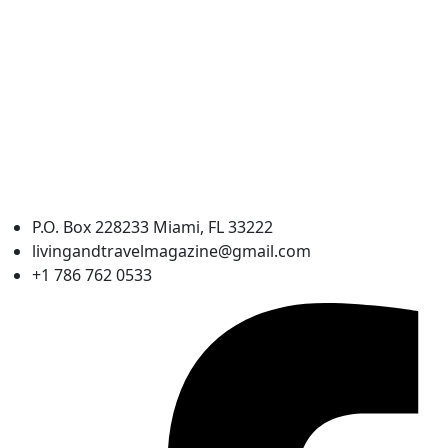
P.O. Box 228233 Miami, FL 33222
livingandtravelmagazine@gmail.com
+1 786 762 0533