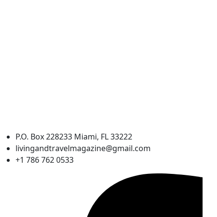
P.O. Box 228233 Miami, FL 33222
livingandtravelmagazine@gmail.com
+1 786 762 0533