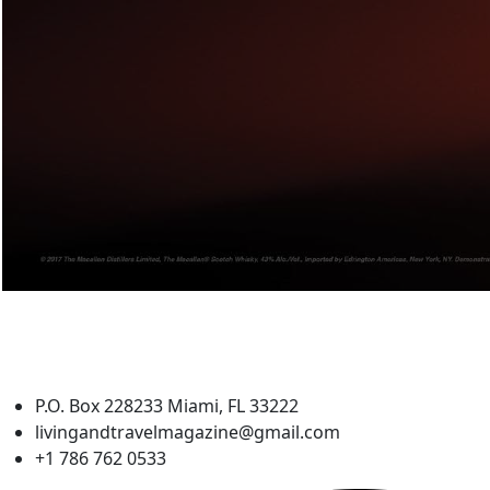
P.O. Box 228233 Miami, FL 33222
livingandtravelmagazine@gmail.com
+1 786 762 0533