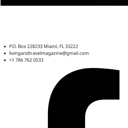
P.O. Box 228233 Miami, FL 33222
livingandtravelmagazine@gmail.com
+1 786 762 0533