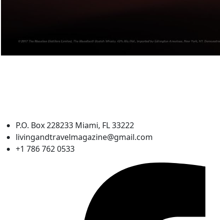
P.O. Box 228233 Miami, FL 33222
livingandtravelmagazine@gmail.com
+1 786 762 0533