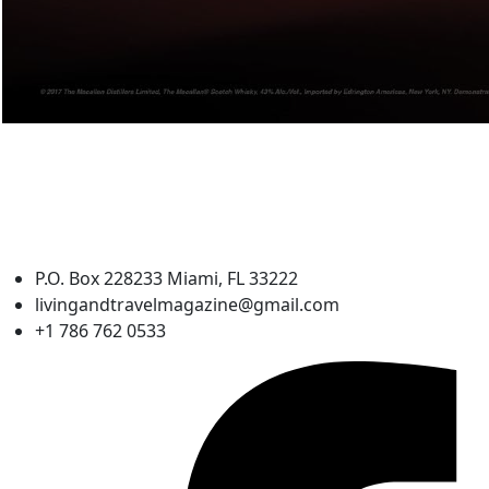
P.O. Box 228233 Miami, FL 33222
livingandtravelmagazine@gmail.com
+1 786 762 0533