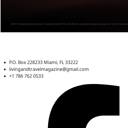
P.O. Box 228233 Miami, FL 33222
livingandtravelmagazine@gmail.com
+1 786 762 0533