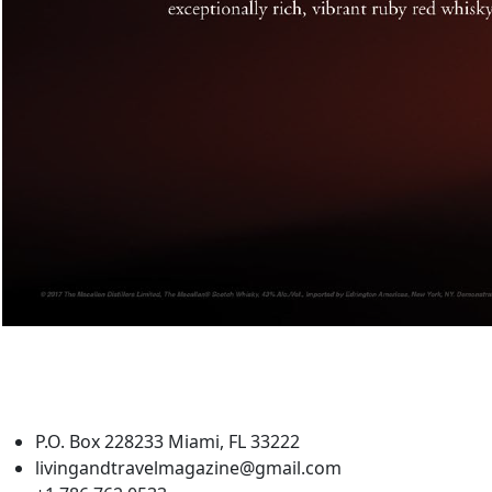
P.O. Box 228233 Miami, FL 33222
livingandtravelmagazine@gmail.com