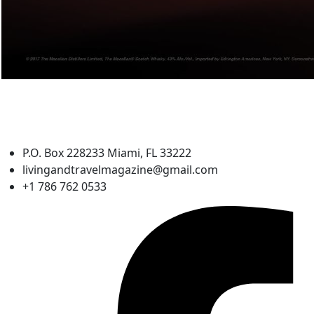
P.O. Box 228233 Miami, FL 33222
livingandtravelmagazine@gmail.com
+1 786 762 0533